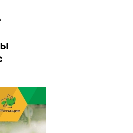
е
ды
с