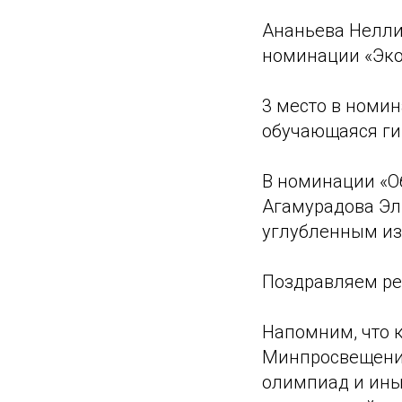
Ананьева Нелли
номинации «Эко
3 место в номи
обучающаяся ги
В номинации «О
Агамурадова Эл
углубленным из
Поздравляем реб
Напомним, что 
Минпросвещения 
олимпиад и иных