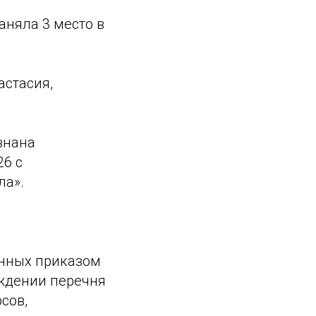
няла 3 место в
астасия,
знана
6 с
ла».
енных приказом
рждении перечня
сов,