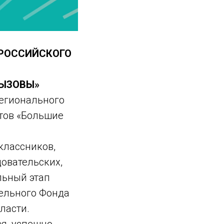
ЕРОССИЙСКОГО
ВЫЗОВЫ»
регионального
ктов «Большие
классников,
довательских,
льный этап
тельного Фонда
ласти.
я, успешно