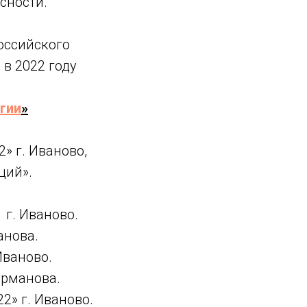
сности.
оссийского
в 2022 году
гии
»
» г. Иваново,
ций».
г. Иваново.
анова.
Иваново.
урманова.
» г. Иваново.