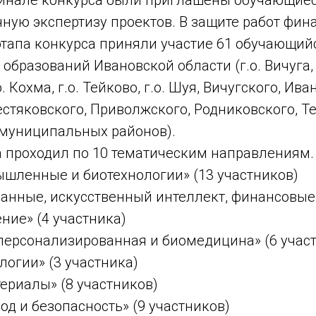
ную экспертизу проектов. В защите работ фин
тапа конкурса приняли участие 61 обучающийс
бразований Ивановской области (г.о. Вичуга, 
о. Кохма, г.о. Тейково, г.о. Шуя, Вичугского, Ива
стяковского, Приволжского, Родниковского, Т
муниципальных районов).
 проходил по 10 тематическим направлениям.
ленные и биотехнологии» (13 участников)
нные, искусственный интеллект, финансовые 
ние» (4 участника)
персонализированная и биомедицина» (6 учас
огии» (3 участника)
риалы» (8 участников)
д и безопасность» (9 участников)