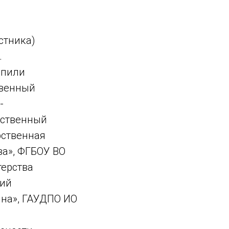
стника)
.
упили
твенный
-
рственный
рственная
ва», ФГБОУ ВО
терства
кий
ина», ГАУДПО ИО