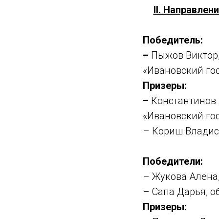
II. Направлени
Победитель:
–
Пыжов Виктор,
«Ивановский го
Призеры:
–
Константинов
«Ивановский го
– Кориш Владис
Победители:
– Жукова Алена
– Сапа Дарья, 
Призеры: