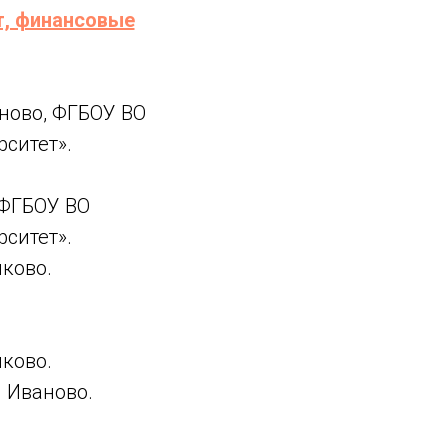
т, финансовые
ново, ФГБОУ ВО
ситет».
 ФГБОУ ВО
ситет».
ково.
ково.
 Иваново.