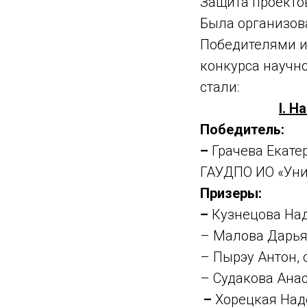
Защита проекто
Была организов
Победителями и
конкурса научно
стали:
I. Н
Победитель:
–
Грачева Екате
ГАУДПО ИО «Уни
Призеры:
–
Кузнецова Над
– Малова Дарья
– Пырэу Антон,
– Судакова Ана
–
Хорецкая Над