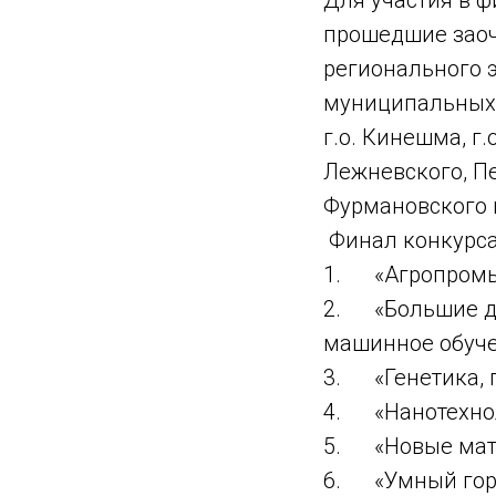
прошедшие заоч
регионального э
муниципальных о
г.о. Кинешма, г.
Лежневского, Пе
Фурмановского 
Финал конкурса
1. «Агропромыш
2. «Большие да
машинное обуче
3. «Генетика, 
4. «Нанотехнол
5. «Новые мате
6. «Умный горо