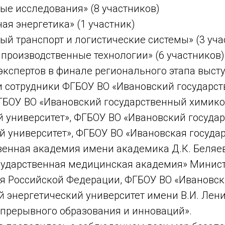
е исследования» (8 участников)
я энергетика» (1 участник)
й транспорт и логистические системы» (3 уча
производственные технологии» (6 участников)
пертов в финале регионального этапа выст
и сотрудники ФГБОУ ВО «Ивановский государс
ФГБОУ ВО «Ивановский государственный химико
й университет», ФГБОУ ВО «Ивановский госуда
й университет», ФГБОУ ВО «Ивановская госуда
венная академия имени академика Д.К. Беляе
сударственная медицинская академия» Минис
я Российской Федерации, ФГБОУ ВО «Ивановс
й энергетический университет имени В.И. Лен
епрерывного образования и инноваций».