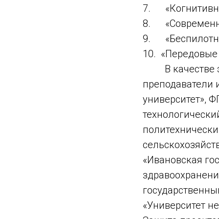
7. «Когнитивны
8. «Современна
9. «Беспилотны
10. «Передовые 
В качестве экс
преподаватели 
университет», 
технологически
политехнически
сельскохозяйст
«Ивановская го
здравоохранени
государственны
«Университет н