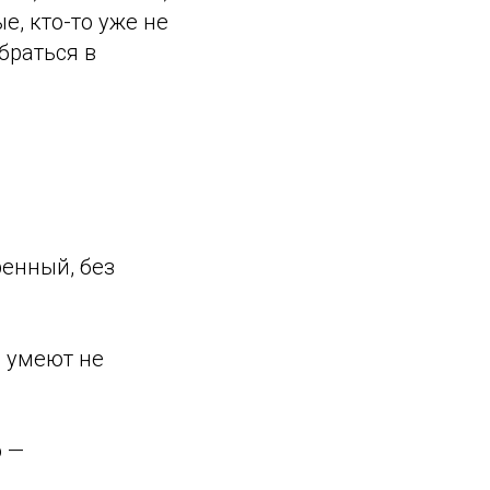
е, кто-то уже не
браться в
ренный, без
 умеют не
о —