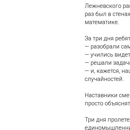
Лежневского рай
раз был в стена
математике.
За три дня ребят
— разобрали са
— учились видет
— решали задач
— и, кажется, н
случайностей.
Наставники сме
просто объяснят
Три дня пролете
единомышленник